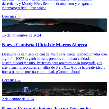
desérticos; y Moody Film, lleno de dramatismo y elegancia
cinematográfica. ¡Pruébalos!
Leer más →
15 de noviembre de 2024
Nueva Camiseta Oficial de Marcos Alberca
Descubre la camiseta oficial de Marcos Alberca: confeccionadas con
algodón 100% orgánico, estas prendas combinan calidad,
sostenibilidad y estilo. Perfectas para amantes de la fotografía y el
arte visual, disponibles en tallas de S a 5XL. Apoya la creatividad y
forma parte de nuestra comunidad. ¡Compra ahora!
Leer más →
2 de octubre de 2024
Nuevos Cursos de Fotografía con Descuentos