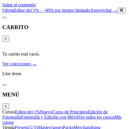
Saltar al contenido
Oferta
Editor del 1% · −40% por tiempo limitado
Aprovechar →
CARRITO
×
Tu carrito está vacío.
Ver colecciones →
Line items
MENÚ
×
Cursos
Editor del 1%
Nuevo
Curso de Principios
Edición de
Fotografía
Fotografía y Edición con Móvil
Ver todos los cursos
Mis
cursos
Tienda
Presets
LUTs
Masterclasses
Packs
Merchandising