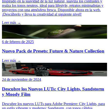
Inspirado en la suavidad de la luz natural, suaviza los contrastes y
realza los tonos neutros, ideal para lifestyle, retratos minimalistas y
proyectos con una atmósfera fresca. Disponible ahora en la web.
¡Descúbrelo y lleva tu creatividad al siguiente nivel!
Leer más →
6 de febrero de 2025
Nuevo Pack de Presets: Future & Nature Collection
Leer más →
24 de noviembre de 2024
Descubre los Nuevos LUTs: City Lights, Sandstorm
y Moody Film
Descubre los nuevos LUTs para Adobe Premiere: City Lights, para
un estilo vibrante y moderno; Sandstorm, con tonos cálidos