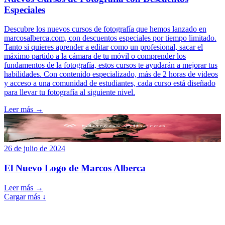
Especiales
Descubre los nuevos cursos de fotografía que hemos lanzado en
marcosalberca.com, con descuentos especiales por tiempo limitado.
Tanto si quieres aprender a editar como un profesional, sacar el
máximo partido a la cámara de tu móvil o comprender los
fundamentos de la fotografía, estos cursos te ayudarán a mejorar tus
habilidades. Con contenido especializado, más de 2 horas de videos
y acceso a una comunidad de estudiantes, cada curso está diseñado
para llevar tu fotografía al siguiente nivel.
Leer más →
26 de julio de 2024
El Nuevo Logo de Marcos Alberca
Leer más →
Cargar más ↓