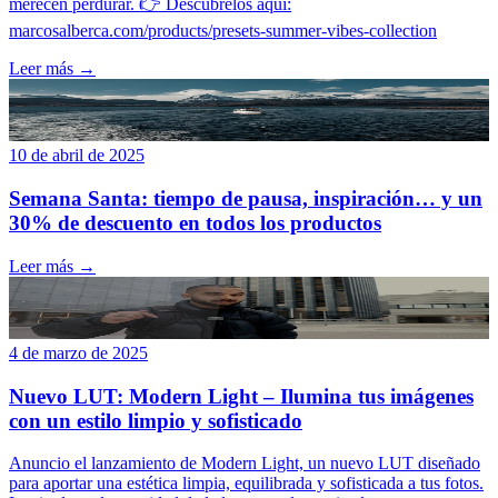
merecen perdurar. 👉 Descúbrelos aquí:
marcosalberca.com/products/presets-summer-vibes-collection
Leer más →
10 de abril de 2025
Semana Santa: tiempo de pausa, inspiración… y un
30% de descuento en todos los productos
Leer más →
4 de marzo de 2025
Nuevo LUT: Modern Light – Ilumina tus imágenes
con un estilo limpio y sofisticado
Anuncio el lanzamiento de Modern Light, un nuevo LUT diseñado
para aportar una estética limpia, equilibrada y sofisticada a tus fotos.