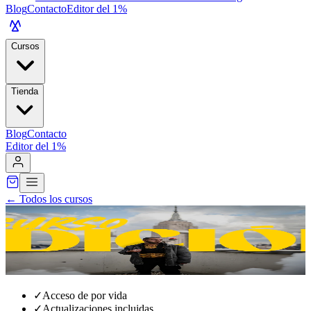
Blog
Contacto
Editor del 1%
Cursos
Tienda
Blog
Contacto
Editor del 1%
←
Todos los cursos
✓
Acceso de por vida
✓
Actualizaciones incluidas