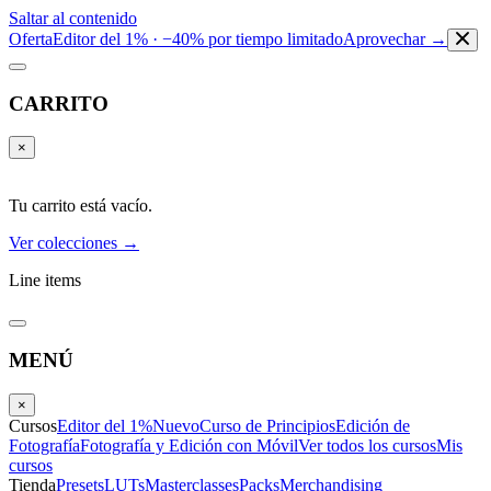
Saltar al contenido
Oferta
Editor del 1% · −40% por tiempo limitado
Aprovechar →
CARRITO
×
Tu carrito está vacío.
Ver colecciones →
Line items
MENÚ
×
Cursos
Editor del 1%
Nuevo
Curso de Principios
Edición de
Fotografía
Fotografía y Edición con Móvil
Ver todos los cursos
Mis
cursos
Tienda
Presets
LUTs
Masterclasses
Packs
Merchandising