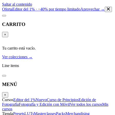
Saltar al contenido
Oferta
Editor del 1% · −40% por tiempo limitado
Aprovechar →
CARRITO
×
Tu carrito está vacío.
Ver colecciones →
Line items
MENÚ
×
Cursos
Editor del 1%
Nuevo
Curso de Principios
Edición de
Fotografía
Fotografía y Edición con Móvil
Ver todos los cursos
Mis
cursos
Tienda
Presets
LUTs
Masterclasses
Packs
Merchandising