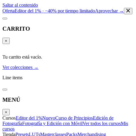
Saltar al contenido
Oferta
Editor del 1% · −40% por tiempo limitado
Aprovechar →
CARRITO
×
Tu carrito está vacío.
Ver colecciones →
Line items
MENÚ
×
Cursos
Editor del 1%
Nuevo
Curso de Principios
Edición de
Fotografía
Fotografía y Edición con Móvil
Ver todos los cursos
Mis
cursos
Tienda
Presets
LUTs
Masterclasses
Packs
Merchandising