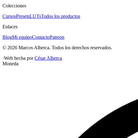
Colecciones
Cursos
Presets
LUTs
Todos los productos
Enlaces
Blog
Mi equipo
Contacto
Patreon
©
2026
Marcos Alberca
. Todos los derechos reservados.
·
Web hecha por
César Alberca
Moneda