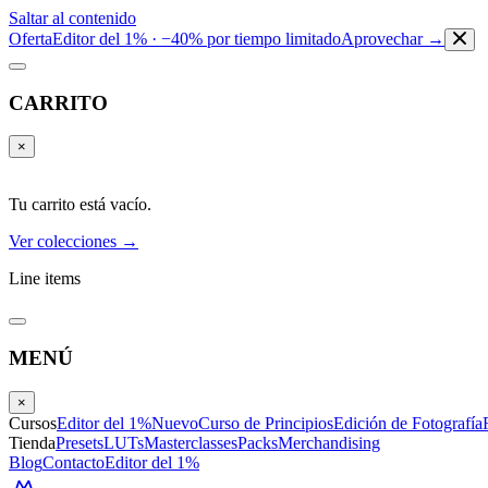
Saltar al contenido
Oferta
Editor del 1% · −40% por tiempo limitado
Aprovechar →
CARRITO
×
Tu carrito está vacío.
Ver colecciones →
Line items
MENÚ
×
Cursos
Editor del 1%
Nuevo
Curso de Principios
Edición de Fotografía
Tienda
Presets
LUTs
Masterclasses
Packs
Merchandising
Blog
Contacto
Editor del 1%