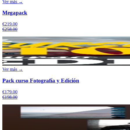
Ver más →
Megapack
€219.00
€258.00
Ver más →
Pack curso Fotografía y Edición
€179.00
€198.00