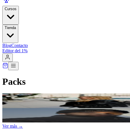
Cursos
Tienda
Blog
Contacto
Editor del 1%
Packs
Ver más →