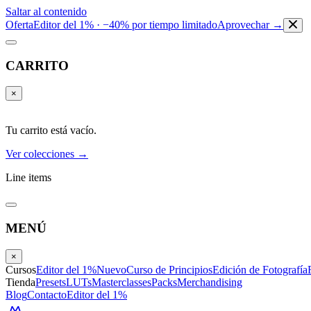
Saltar al contenido
Oferta
Editor del 1% · −40% por tiempo limitado
Aprovechar →
CARRITO
×
Tu carrito está vacío.
Ver colecciones →
Line items
MENÚ
×
Cursos
Editor del 1%
Nuevo
Curso de Principios
Edición de Fotografía
Tienda
Presets
LUTs
Masterclasses
Packs
Merchandising
Blog
Contacto
Editor del 1%