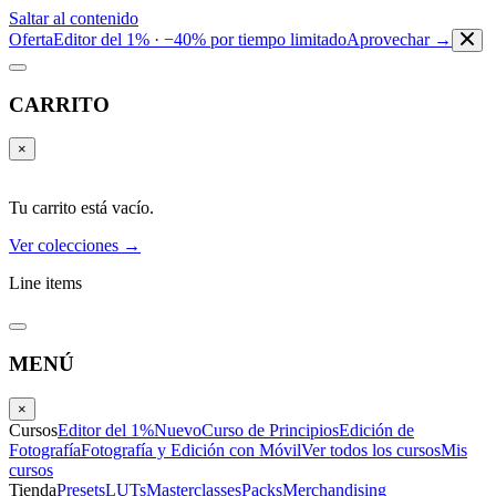
Saltar al contenido
Oferta
Editor del 1% · −40% por tiempo limitado
Aprovechar →
CARRITO
×
Tu carrito está vacío.
Ver colecciones →
Line items
MENÚ
×
Cursos
Editor del 1%
Nuevo
Curso de Principios
Edición de
Fotografía
Fotografía y Edición con Móvil
Ver todos los cursos
Mis
cursos
Tienda
Presets
LUTs
Masterclasses
Packs
Merchandising