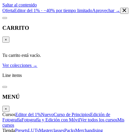
Saltar al contenido
Oferta
Editor del 1% · −40% por tiempo limitado
Aprovechar →
CARRITO
×
Tu carrito está vacío.
Ver colecciones →
Line items
MENÚ
×
Cursos
Editor del 1%
Nuevo
Curso de Principios
Edición de
Fotografía
Fotografía y Edición con Móvil
Ver todos los cursos
Mis
cursos
Tienda
Presets
LUTs
Masterclasses
Packs
Merchandising