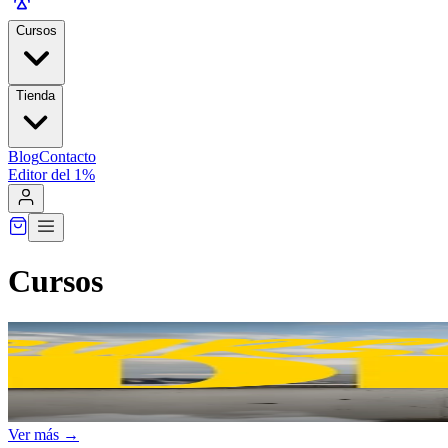
Cursos
Tienda
Blog
Contacto
Editor del 1%
Cursos
Ver más →