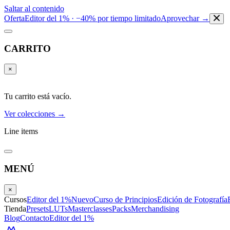
Saltar al contenido
Oferta
Editor del 1% · −40% por tiempo limitado
Aprovechar →
CARRITO
×
Tu carrito está vacío.
Ver colecciones →
Line items
MENÚ
×
Cursos
Editor del 1%
Nuevo
Curso de Principios
Edición de Fotografía
Tienda
Presets
LUTs
Masterclasses
Packs
Merchandising
Blog
Contacto
Editor del 1%