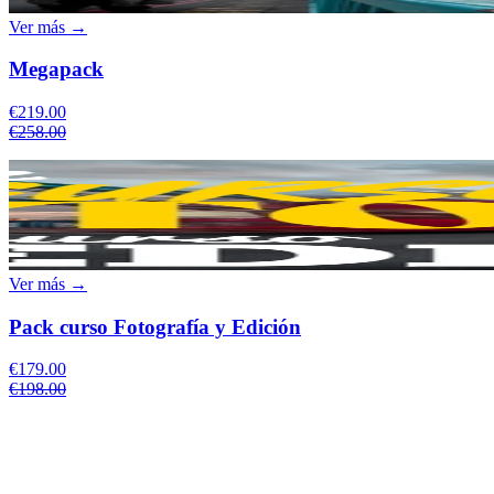
Ver más →
Megapack
€219.00
€258.00
Ver más →
Pack curso Fotografía y Edición
€179.00
€198.00